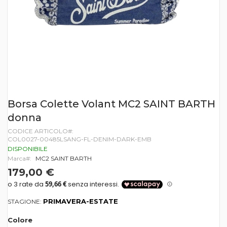
Vai
Borsa Colette Volant MC2 SAINT BARTH
all'inizio
donna
della
galleria
CODICE ARTICOLO
di
COL0027-00485LSANG-FL-DENIM-DARK-EMB
immagini
DISPONIBILE
Marca
MC2 SAINT BARTH
179,00 €
PRIMAVERA-ESTATE
STAGIONE:
Colore