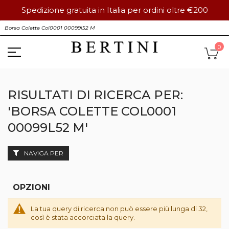
Spedizione gratuita in Italia per ordini oltre €200
Salta
S
al
contenuto
Ca
0
RISULTATI DI RICERCA PER:
'BORSA COLETTE COL0001
00099L52 M'
NAVIGA PER
OPZIONI
La tua query di ricerca non può essere più lunga di 32,
così è stata accorciata la query.