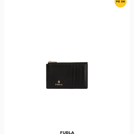
PE 26
FURLA