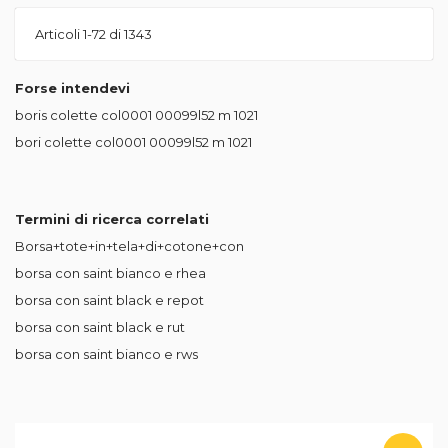
Articoli
1
-
72
di
1343
Forse intendevi
boris colette col0001 00099l52 m
1021
bori colette col0001 00099l52 m
1021
Termini di ricerca correlati
Borsa+tote+in+tela+di+cotone+con
borsa con saint bianco e rhea
borsa con saint black e repot
borsa con saint black e rut
borsa con saint bianco e rws