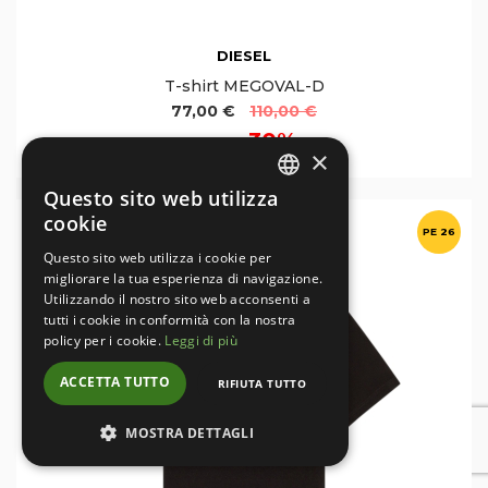
DIESEL
T-shirt MEGOVAL-D
77,00 €
110,00 €
30%
Sconto
×
Questo sito web utilizza
ITALIAN
cookie
PE 26
ENGLISH
Questo sito web utilizza i cookie per
migliorare la tua esperienza di navigazione.
Utilizzando il nostro sito web acconsenti a
tutti i cookie in conformità con la nostra
policy per i cookie.
Leggi di più
ACCETTA TUTTO
RIFIUTA TUTTO
MOSTRA DETTAGLI