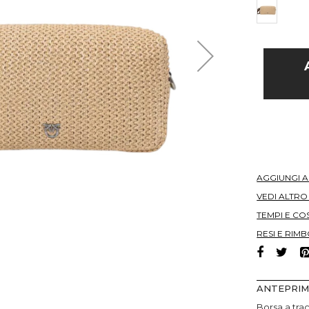
AGGIUNGI 
VEDI ALTR
TEMPI E COS
RESI E RIMB
ANTEPRI
Borsa a trac