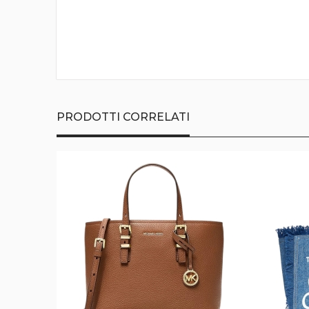
della
galleria
di
immagini
PRODOTTI CORRELATI