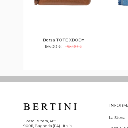
Borsa TOTE XBODY
156,00 €
195,00 €
Aggiungi
Aggiungi
alla
al
lista
confronto
desideri
INFORM
La Storia
Corso Butera, 465
90011, Bagheria (PA) - Italia