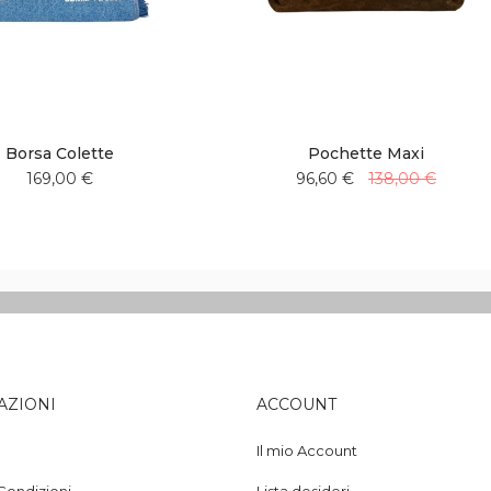
Borsa Colette
Pochette Maxi
169,00 €
96,60 €
138,00 €
Aggiungi
Aggiungi
Aggiungi
Aggiungi
alla
al
alla
al
lista
confronto
lista
confronto
desideri
desideri
AZIONI
ACCOUNT
Il mio Account