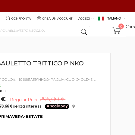
ITALIANO
CONFRONTA
CREA UN ACCOUNT
ACCEDI
Carr
0
SEARCH
BAULETTO TRITTICO PINKO
TICOLO
106661A391HH2O-PAGLIA-CUOIO-OLD-SIL
E
NKO
 €
295,00 €
Regular Price
PRIMAVERA-ESTATE