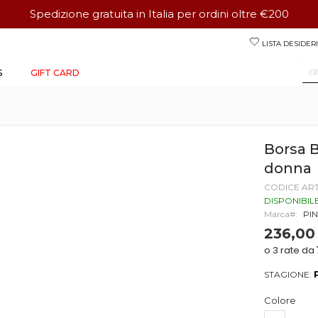
Spedizione gratuita in Italia per ordini oltre €200
Salta
LISTA DESIDERI
al
contenuto
S
GIFT CARD
Borsa 
donna
CODICE AR
DISPONIBIL
Marca
PI
236,00
STAGIONE:
Colore