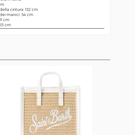
 cm
ella cintura: 132 cm
ei manici: 54 cm
11 cm
 25 cm