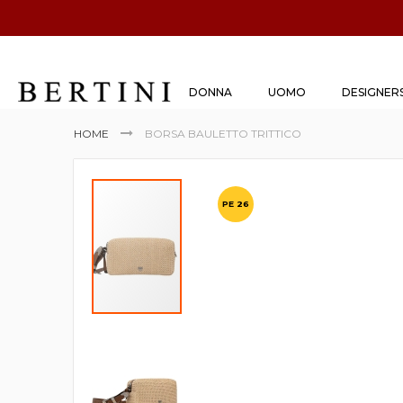
DONNA
UOMO
DESIGNER
HOME
BORSA BAULETTO TRITTICO
Vai
alla
PE 26
fine
della
galleria
di
immagini