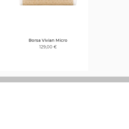
Borsa Vivian Micro
129,00 €
Aggiungi
Aggiungi
alla
al
lista
confronto
desideri