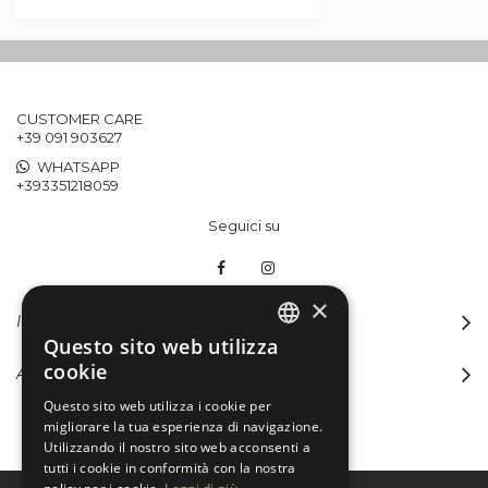
CUSTOMER CARE
+39 091 903627
WHATSAPP
+393351218059
Seguici su
×
INFORMAZIONI
Questo sito web utilizza
ITALIAN
cookie
ACCOUNT
ENGLISH
Questo sito web utilizza i cookie per
migliorare la tua esperienza di navigazione.
Utilizzando il nostro sito web acconsenti a
tutti i cookie in conformità con la nostra