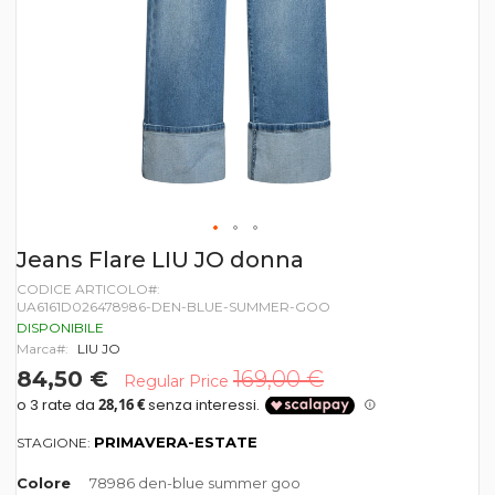
Vai
Jeans Flare LIU JO donna
all'inizio
CODICE ARTICOLO
della
UA6161D026478986-DEN-BLUE-SUMMER-GOO
galleria
di
DISPONIBILE
immagini
Marca
LIU JO
84,50 €
169,00 €
Regular Price
PRIMAVERA-ESTATE
STAGIONE:
Colore
78986 den-blue summer goo