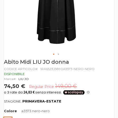
Vai
Abito Midi LIU JO donna
all'inizio
CODICE ARTICOLO
WA6523J3890A3573-NERO-NERO
della
galleria
DISPONIBILE
di
Marca
LIU JO
immagini
74,50 €
149,00 €
Regular Price
PRIMAVERA-ESTATE
STAGIONE:
Colore
a3573 nero-nero