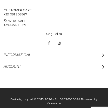
CUSTOMER CARE
+39 091 903627
WHATSAPP
+393351218059
Seguici su
INFORMAZIONI
ACCOUNT
Bertini group srl © 2015-2026 - P.I. 06076830824
Powered by
Connecta