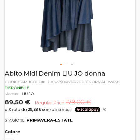
Vai
Abito Midi Denim LIU JO donna
all'inizio
CODICE ARTICOLO
UA6275D489477000-NORMAL-WASH
della
galleria
DISPONIBILE
di
Marca
LIU JO
immagini
89,50 €
179,00 €
Regular Price
PRIMAVERA-ESTATE
STAGIONE:
Colore