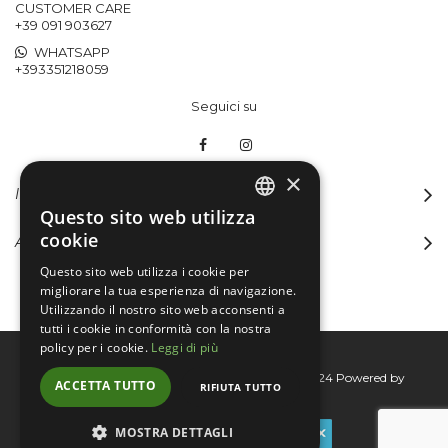
CUSTOMER CARE
+39 091 903627
WHATSAPP
+393351218059
Seguici su
×
INFORMAZIONI
Questo sito web utilizza
ITALIAN
cookie
ACCOUNT
ENGLISH
Questo sito web utilizza i cookie per
migliorare la tua esperienza di navigazione.
Utilizzando il nostro sito web acconsenti a
tutti i cookie in conformità con la nostra
policy per i cookie.
Leggi di più
Bertini group srl © 2015-2026 - P.I. 06076830824
Powered by
ACCETTA TUTTO
RIFIUTA TUTTO
Connecta
MOSTRA DETTAGLI