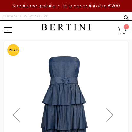
Spedizione gratuita in Italia per ordini oltre €200
Salta
S
al
contenuto
Ca
0
Vai
alla
PE 26
fine
della
galleria
di
immagini