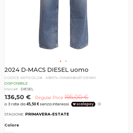
Vai
2024 D-MACS DIESEL uomo
all'inizio
CODICE ARTICOLO
A18974-09N69H8457-DENIM
della
galleria
DISPONIBILE
di
Marca
DIESEL
immagini
136,50 €
195,00 €
Regular Price
PRIMAVERA-ESTATE
STAGIONE:
Colore