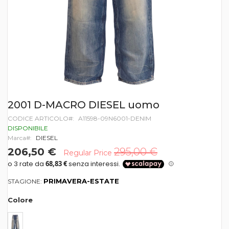
Vai
2001 D-MACRO DIESEL uomo
all'inizio
CODICE ARTICOLO
A11598-09N6001-DENIM
della
galleria
DISPONIBILE
di
Marca
DIESEL
immagini
206,50 €
295,00 €
Regular Price
PRIMAVERA-ESTATE
STAGIONE:
Colore