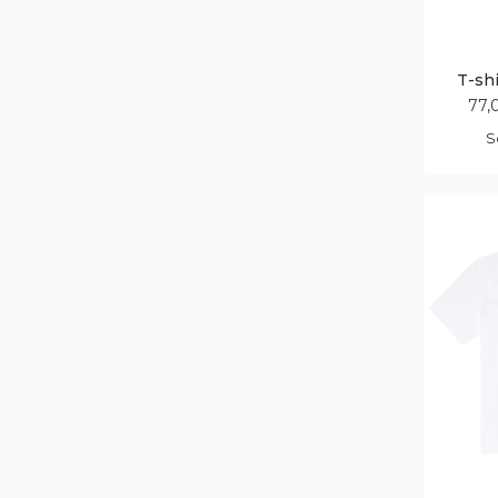
T-sh
77,
S