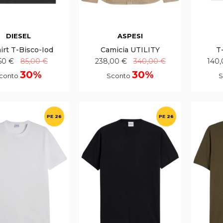
DIESEL
ASPESI
irt T-Bisco-Iod
Camicia UTILITY
T
50 €
85,00 €
238,00 €
340,00 €
140,
30%
30%
conto
Sconto
S
PE 26
PE 26