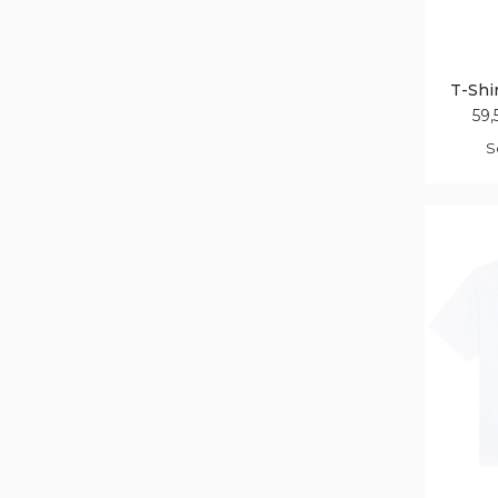
T-Shi
59,
S