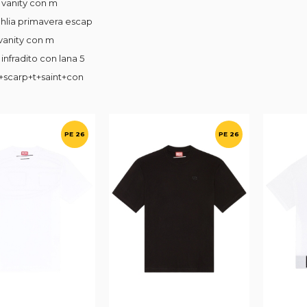
 vanity con m
dahlia primavera escap
 vanity con m
 infradito con lana 5
e+scarp+t+saint+con
PE 26
PE 26