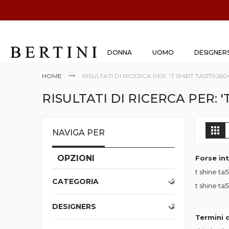
DONNA
UOMO
DESIGNER
HOME
RISULTATI DI RICERCA PER: 'T SHIRT TA5179J
RISULTATI DI RICERCA PER: 
M
Gri
NAVIGA PER
OPZIONI
Forse in
t shine t
CATEGORIA
t shine t
DESIGNERS
Termini d