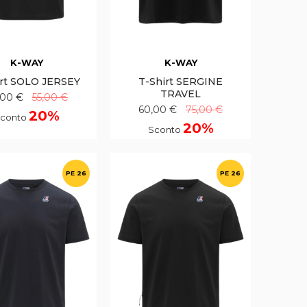
K-WAY
K-WAY
irt SOLO JERSEY
T-Shirt SERGINE
TRAVEL
,00 €
55,00 €
60,00 €
75,00 €
20%
conto
20%
Sconto
PE 26
PE 26