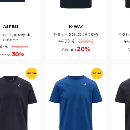
ASPESI
K-WAY
irt in jersey di
T-Shirt SOLO JERSEY
T-Sh
cotone
44,00 €
55,00 €
44
50 €
85,00 €
20%
Sconto
S
30%
conto
PE 26
PE 26