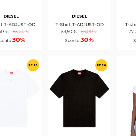
DIESEL
DIESEL
rt T-ADJUST-OD
T-Shirt T-ADJUST-OD
T-sh
50 €
85,00 €
59,50 €
85,00 €
77,
30%
30%
conto
Sconto
S
PE 26
PE 26