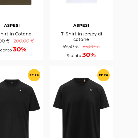
ASPESI
ASPESI
hirt in Cotone
T-Shirt in jersey di
cotone
00 €
200,00 €
59,50 €
85,00 €
30%
conto
30%
Sconto
PE 26
PE 26