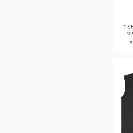
T-Sh
66,
S