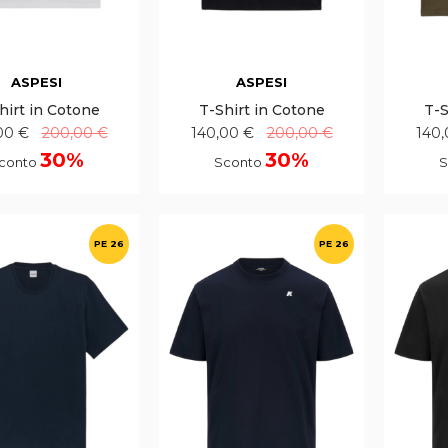
ASPESI
ASPESI
hirt in Cotone
T-Shirt in Cotone
T-S
00 €
200,00 €
140,00 €
200,00 €
140,
30%
30%
conto
Sconto
S
PE 26
PE 26