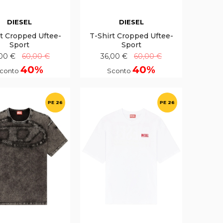
DIESEL
DIESEL
rt Cropped Uftee-
T-Shirt Cropped Uftee-
Sport
Sport
,00 €
60,00 €
36,00 €
60,00 €
40%
40%
conto
Sconto
PE 26
PE 26