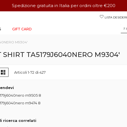
Spedizione gratuita in Italia per ordini oltre €200
Salta
LISTA DESIDERI
al
contenuto
S
GIFT CARD
6040NERO M9304'
'T SHIRT TA5179J6040NERO M9304'
ostra
glia
Lista
Articoli
1
-
72
di
427
come
tendevi
a5179j6040nero m9505
8
a5179j6040nero m9474
8
i ricerca correlati