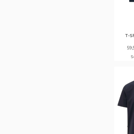
T-Sh
59,
S