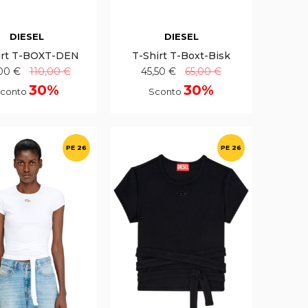
DIESEL
DIESEL
irt T-BOXT-DEN
T-Shirt T-Boxt-Bisk
00 €
110,00 €
45,50 €
65,00 €
30%
30%
conto
Sconto
PE 26
PE 26