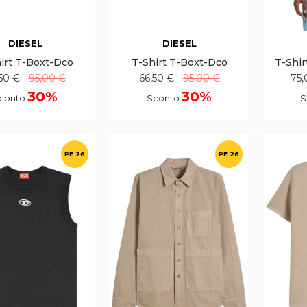
DIESEL
DIESEL
irt T-Boxt-Dco
T-Shirt T-Boxt-Dco
T-Shir
50 €
95,00 €
66,50 €
95,00 €
75,
30%
30%
conto
Sconto
S
PE 26
PE 26