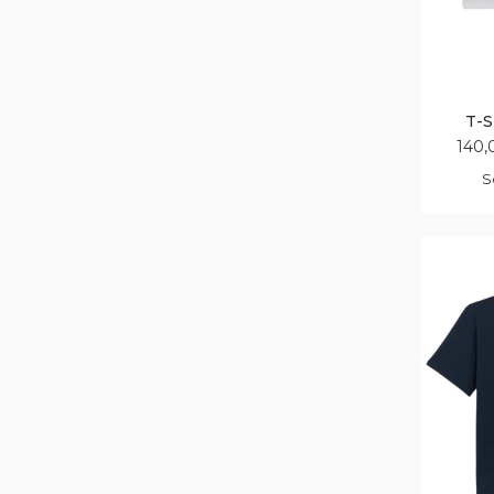
T-S
140,
S