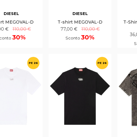
DIESEL
DIESEL
irt MEGOVAL-D
T-shirt MEGOVAL-D
T-Shi
00 €
110,00 €
77,00 €
110,00 €
36
30%
30%
conto
Sconto
S
PE 26
PE 26