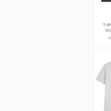
T-Sh
59,
S