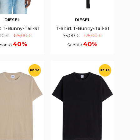
DIESEL
DIESEL
t T-Bunny-Tail-S1
T-Shirt T-Bunny-Tail-S1
00 €
125,00 €
75,00 €
125,00 €
40%
40%
conto
Sconto
PE 26
PE 26