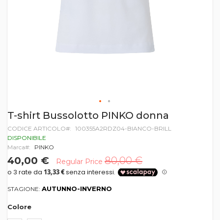
Vai
T-shirt Bussolotto PINKO donna
all'inizio
CODICE ARTICOLO
100355A2RDZ04-BIANCO-BRILL
della
galleria
DISPONIBILE
di
Marca
PINKO
immagini
40,00 €
80,00 €
Regular Price
AUTUNNO-INVERNO
STAGIONE:
Colore