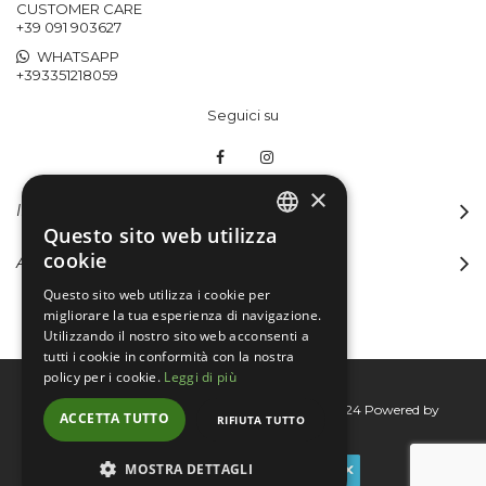
CUSTOMER CARE
+39 091 903627
WHATSAPP
+393351218059
Seguici su
×
INFORMAZIONI
Questo sito web utilizza
ITALIAN
cookie
ACCOUNT
ENGLISH
Questo sito web utilizza i cookie per
migliorare la tua esperienza di navigazione.
Utilizzando il nostro sito web acconsenti a
tutti i cookie in conformità con la nostra
policy per i cookie.
Leggi di più
Bertini group srl © 2015-2026 - P.I. 06076830824
Powered by
ACCETTA TUTTO
RIFIUTA TUTTO
Connecta
MOSTRA DETTAGLI