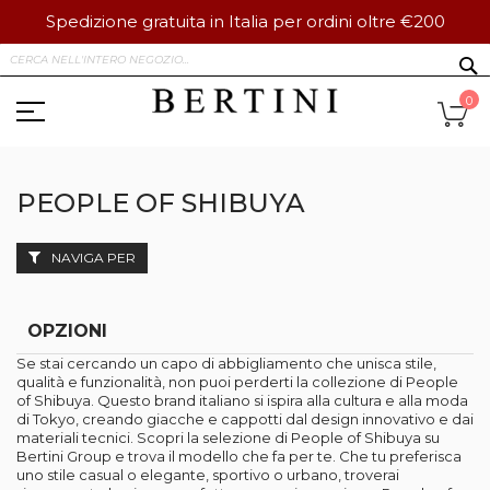
Spedizione gratuita in Italia per ordini oltre €200
Salta
S
al
contenuto
Ca
0
PEOPLE OF SHIBUYA
NAVIGA PER
OPZIONI
Se stai cercando un capo di abbigliamento che unisca stile,
qualità e funzionalità, non puoi perderti la collezione di People
of Shibuya. Questo brand italiano si ispira alla cultura e alla moda
di Tokyo, creando giacche e cappotti dal design innovativo e dai
materiali tecnici. Scopri la selezione di People of Shibuya su
Bertini Group e trova il modello che fa per te. Che tu preferisca
uno stile casual o elegante, sportivo o urbano, troverai