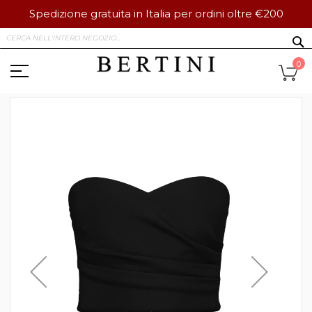
Spedizione gratuita in Italia per ordini oltre €200
Salta
S
al
contenuto
Ca
0
Vai
alla
fine
della
galleria
di
immagini