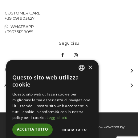
CUSTOMER CARE
+39 091 903627
WHATSAPP
+393351218059
Seguici su
×
INFORMAZIONI
Questo sito web utilizza
ITALIAN
cookie
ACCOUNT
ENGLISH
Questo sito web utilizza i cookie per
migliorare la tua esperienza di navigazione.
Utilizzando il nostro sito web acconsenti a
tutti i cookie in conformità con la nostra
policy per i cookie.
Leggi di più
Bertini group srl © 2015-2026 - P.I. 06076830824
Powered by
ACCETTA TUTTO
RIFIUTA TUTTO
Connecta