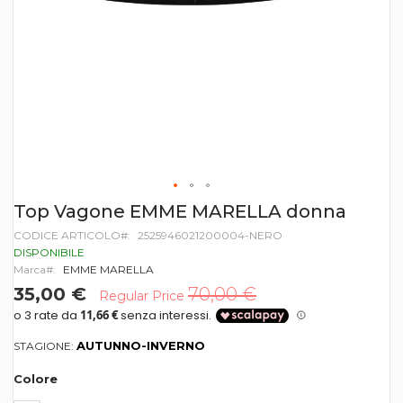
Vai
Top Vagone EMME MARELLA donna
all'inizio
CODICE ARTICOLO
2525946021200004-NERO
della
galleria
DISPONIBILE
di
Marca
EMME MARELLA
immagini
35,00 €
70,00 €
Regular Price
AUTUNNO-INVERNO
STAGIONE:
Colore